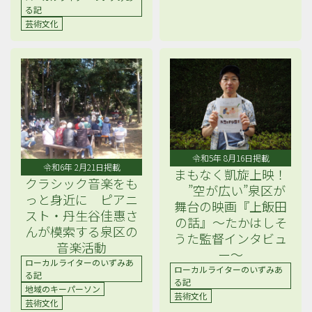
る記
芸術文化
令和5年 8月16日掲載
令和6年 2月21日掲載
まもなく凱旋上映！
クラシック音楽をも
”空が広い”泉区が
っと身近に ピアニ
舞台の映画『上飯田
スト・丹生谷佳惠さ
の話』～たかはしそ
んが模索する泉区の
うた監督インタビュ
音楽活動
ー～
ローカルライターのいずみあ
ローカルライターのいずみあ
る記
る記
地域のキーパーソン
芸術文化
芸術文化