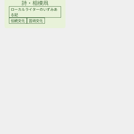
詩・相模凧
ローカルライターのいずみあ
る記
伝統文化
芸術文化