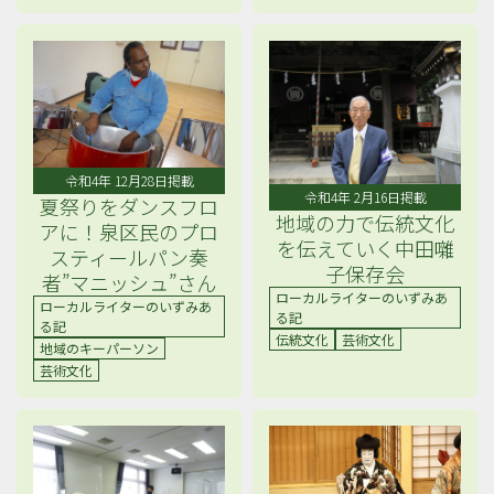
令和4年 12月28日掲載
令和4年 2月16日掲載
夏祭りをダンスフロ
地域の力で伝統文化
アに！泉区民のプロ
を伝えていく中田囃
スティールパン奏
子保存会
者”マニッシュ”さん
ローカルライターのいずみあ
ローカルライターのいずみあ
る記
る記
伝統文化
芸術文化
地域のキーパーソン
芸術文化