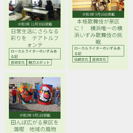
令和3年 9月16日掲載
本格歌舞伎が泉区
令和3年 11月30日掲載
に！ 横浜唯一の横
日常生活にさらなる
浜いずみ歌舞伎の挑
彩りを テアトルフ
戦
ォンテ
ローカルライターのいずみあ
ローカルライターのいずみあ
る記
る記
伝統文化
芸術文化
芸術文化
魅力スポット
令和3年 9月1日掲載
田んぼ広がる泉区を
満喫 地域の風物