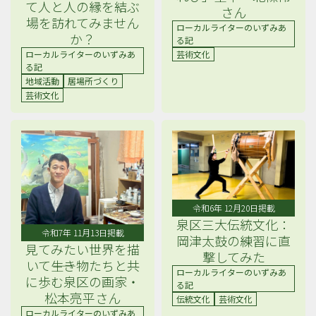
て人と人の縁を結ぶ
さん
場を訪れてみません
ローカルライターのいずみあ
か？
る記
ローカルライターのいずみあ
芸術文化
る記
地域活動
居場所づくり
芸術文化
令和6年 12月20日掲載
泉区三大伝統文化：
令和7年 11月13日掲載
岡津太鼓の練習に直
見てみたい世界を描
撃してみた
いて――生き物たちと共
ローカルライターのいずみあ
に歩む泉区の画家・
る記
松本亮平さん
伝統文化
芸術文化
ローカルライターのいずみあ