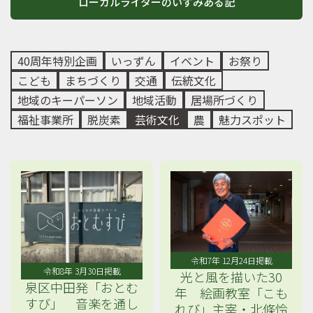
ローカルライターのいずみある記
40周年特別企画
いっずん
イベント
お祭り
こども
まちづくり
交通
伝統文化
地域のキーパーソン
地域活動
居場所づくり
福祉事業所
脱炭素
芸術文化
農
魅力スポット
令和7年 12月24日掲載
令和8年 3月30日掲載
光と風を描いた30
泉区中田発「おとむ
年 絵画教室「こも
すび」 音楽を通し
れび」主宰・北條怜