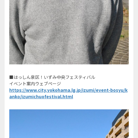
■はっしん泉区！いずみ中央フェスティバル
イベント案内ウェブページ
https://www.city.yokohama.lg.jp/izumi/event-bosyu/k
anko/izumichuofestival.html