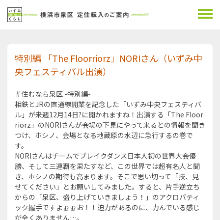
特別編 「The Floorriorz」NORIさん（いずみ中
央フェスティバル出演）
＃住むなら泉区 -特別編-
相鉄とJRの直通線開業を記念した「いずみ中央フェスティバ
ル」が来週12月14日?に開かれますね！出演する「The Floor
riorz」のNORIさんが会場の下見にやって来るとの情報を聞き
つけ、ホシノ、会場となる地蔵原の水辺に急行するの巻で
す。
NORIさんはチームでブレイクダンス日本人初の世界大会優
勝、そして三連覇を果たすなど、この世界では超有名人と聞
き、ホシノの期待も高まります。そこで思い切って「技、見
せてください」とお願いしてみました。すると、片手逆立ち
からの「泉区、盛り上げていきましょう！」のアクロバティ
ック握手ですよぉぉお！！迫力があるのに、力んでいる感じ
が全くありません…。