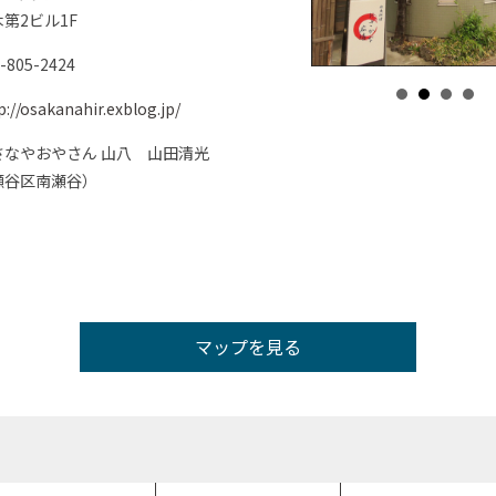
第2ビル1F
-805-2424
p://osakanahir.exblog.jp/
さなやおやさん 山八 山田清光
瀬谷区南瀬谷）
マップを見る