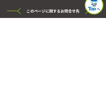
このページに関するお問合せ先
横浜市泉区役所 シティセールス・プロモーショ
ン本部
電話
045-800-2331
FAX
045-800-2505
事務局
泉区役所区政推進課
所在地
〒245-0024