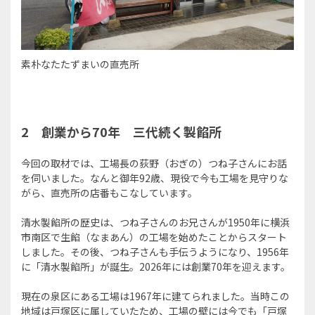
素朴なたたずまいの直売所
2 創業から70年 三代続く製餡所
今回の取材では、工場長の荻野（おぎの）つね子さんにお話
を伺いました。なんと御年92歳、現役で今も工場を見守りな
がら、直売所の店番もこなしています。
清水製餡所の歴史は、つね子さんのお兄さんが1950年に横浜
市南区で生餡（なまあん）の工場を始めたことからスタート
しました。その後、つね子さんも手伝うようになり、1956年
に「清水製餡所」が誕生。2026年には創業70年を迎えます。
現在の泉区にある工場は1967年に建てられました。当時この
地域は戸塚区に属していたため、工場の壁には今でも「戸塚