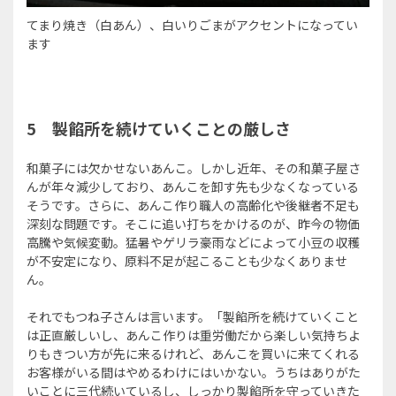
てまり焼き（白あん）、白いりごまがアクセントになってい
ます
5
製餡所を続けていくことの厳しさ
和菓子には欠かせないあんこ。しかし近年、その和菓子屋さ
んが年々減少しており、あんこを卸す先も少なくなっている
そうです。さらに、あんこ作り職人の高齢化や後継者不足も
深刻な問題です。そこに追い打ちをかけるのが、昨今の物価
高騰や気候変動。猛暑やゲリラ豪雨などによって小豆の収穫
が不安定になり、原料不足が起こることも少なくありませ
ん。
それでもつね子さんは言います。「製餡所を続けていくこと
は正直厳しいし、あんこ作りは重労働だから楽しい気持ちよ
りもきつい方が先に来るけれど、あんこを買いに来てくれる
お客様がいる間はやめるわけにはいかない。うちはありがた
いことに三代続いているし、しっかり製餡所を守っていきた