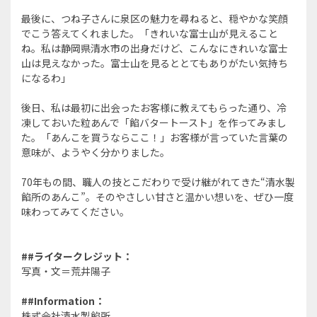
最後に、つね子さんに泉区の魅力を尋ねると、穏やかな笑顔
でこう答えてくれました。「きれいな富士山が見えること
ね。私は静岡県清水市の出身だけど、こんなにきれいな富士
山は見えなかった。富士山を見るととてもありがたい気持ち
になるわ」
後日、私は最初に出会ったお客様に教えてもらった通り、冷
凍しておいた粒あんで「餡バタートースト」を作ってみまし
た。「あんこを買うならここ！」お客様が言っていた言葉の
意味が、ようやく分かりました。
70年もの間、職人の技とこだわりで受け継がれてきた“清水製
餡所のあんこ”。そのやさしい甘さと温かい想いを、ぜひ一度
味わってみてください。
##
ライタークレジット：
写真・文＝荒井陽子
##Information
：
株式会社清水製餡所