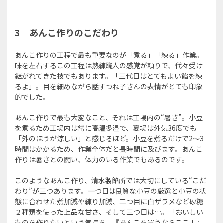
3
あんこ作りのこだわり
あんこ作りの工程で最も重要なのが「煮る」「練る」作業。
味を左右するこの工程は熟練職人の感覚が頼りで、代々受け
継がれてきた技でもあります。「三代目はとてもよい餡を練
るよ」。目を細めながら話すつね子さんの表情がとても印象
的でした。
あんこ作りで最も大変なこと、それは工場内の“暑さ”。小豆
を煮るため工場内は常に高温多湿で、夏場は外気36度でも
「外のほうが涼しい」と感じるほど。小豆を煮るだけで2～3
時間はかかるため、作業全体だと長時間に及びます。あんこ
作りは暑さとの闘い、体力のいる作業でもあるのです。
このようなあんこ作り、清水製餡所では大切にしている“こだ
わり”が三つあります。一つ目は良質な小豆の厳選と小豆の状
態に合わせた煮加減や練り加減、二つ目に白ザラメなど砂糖
２種類を使った上品な甘さ、そして三つ目は…。「おいしい
ものを作りたいという気持ち。『あんこを買うならここ！』