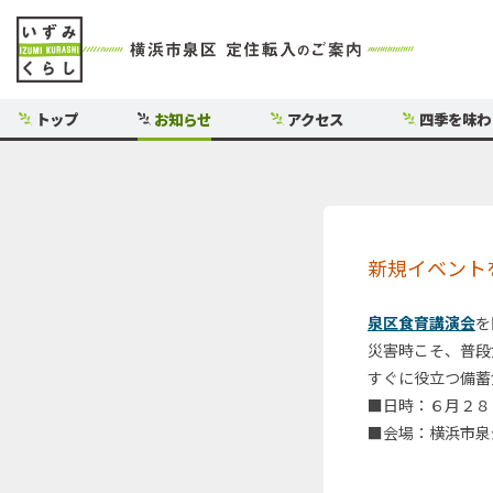
トップ
お知らせ
アクセス
四季を味わ
新規イベント
泉区食育講演会
を
災害時こそ、普段
すぐに役立つ備蓄
■日時：６月２８
■会場：横浜市泉