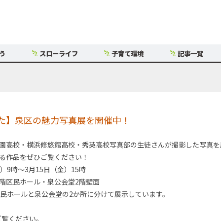
う
スローライフ
子育て環境
記事一覧
た】泉区の魅力写真展を開催中！
園高校・横浜修悠館高校・秀英高校写真部の生徒さんが撮影した写真を
る作品をぜひご覧ください！
）9時～3月15日（金）15時
階区民ホール・泉公会堂2階壁面
区民ホールと泉公会堂の2か所に分けて展示しています。
ご覧ください。