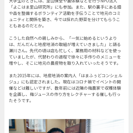
大学生のときには、里山保全や農体験などを行うNPO法人
「よこはま里山研究所」にも参加。また、駅の裏手にある畑
や森を整備するボランティア活動を手伝うことで地元のコミ
ュニティと関係を築き、今では採れた野菜を分けてもらうこ
ともあるのだとか。
こうした自然への親しみから、「一気に始めるというより
は、だんだんと地産地消の取組が増えていきました」と語る
瀬川さん。先代の頃は店も忙しく、業務用の材料などを使っ
ていましたが、代替わりの過程で徐々に手作りのメニューを
増やし、そこに地元の農産物を取り入れていったそうです。
また2015年には、地産地消の案内人「はまふぅどコンシェル
ジュ」にも認定されました。現在はコロナ禍でイベントの開
催などは難しいですが、数年前には近隣の梅農家で収穫体験
を企画し、梅ジュースの作り方をレクチャーする催しも行っ
たそうです。