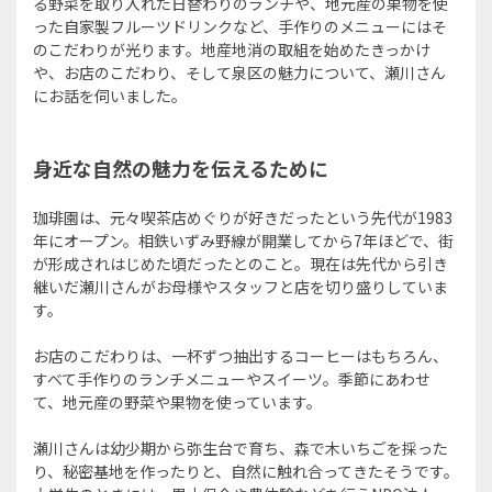
る野菜を取り入れた日替わりのランチや、地元産の果物を使
った自家製フルーツドリンクなど、手作りのメニューにはそ
のこだわりが光ります。地産地消の取組を始めたきっかけ
や、お店のこだわり、そして泉区の魅力について、瀬川さん
にお話を伺いました。
身近な自然の魅力を伝えるために
珈琲園は、元々喫茶店めぐりが好きだったという先代が1983
年にオープン。相鉄いずみ野線が開業してから7年ほどで、街
が形成されはじめた頃だったとのこと。現在は先代から引き
継いだ瀬川さんがお母様やスタッフと店を切り盛りしていま
す。
お店のこだわりは、一杯ずつ抽出するコーヒーはもちろん、
すべて手作りのランチメニューやスイーツ。季節にあわせ
て、地元産の野菜や果物を使っています。
瀬川さんは幼少期から弥生台で育ち、森で木いちごを採った
り、秘密基地を作ったりと、自然に触れ合ってきたそうです。