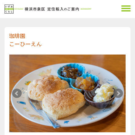
珈琲園
こーひーえん