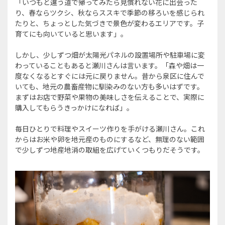
「いつもと違う道で帰ってみたら見慣れない花に出会った
り、春ならツクシ、秋ならススキで季節の移ろいを感じられ
たりと、ちょっとした気づきで景色が変わるエリアです。子
育てにも向いていると思います」。
しかし、少しずつ畑が太陽光パネルの設置場所や駐車場に変
わっていることもあると瀬川さんは言います。「森や畑は一
度なくなるとすぐには元に戻りません。昔から泉区に住んで
いても、地元の農畜産物に馴染みのない方も多いはずです。
まずはお店で野菜や果物の美味しさを伝えることで、実際に
購入してもらうきっかけになれば」。
毎日ひとりで料理やスイーツ作りを手がける瀬川さん。これ
からはお米や卵を地元産のものにするなど、無理のない範囲
で少しずつ地産地消の取組を広げていくつもりだそうです。