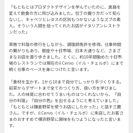
「もともとはプロダクトデザインを学んでいたのに、進路を
変えて飲食の方に飛び込みました。包丁の握り方だって知ら
ないし、キャベツとレタスの区別もつかないようなズブの素
人。そういう人間を拾ってくれたお店がイタリアンレストラ
ンだった」
実務で料理の修行をしながら、調理師免許を修得。仕事仲間
の繋がりもあり、銀座や十日市場、日本大通りなど、さまざ
まなお店を渡り歩きました。とくに、約10年間勤めた十日市
場のレストランでは現在のil Cervo（イル・チェルボ）にまで
続く仕事のベースを身につけたと言います。
「食材を生かす。1から10まで自分でしっかり手づくりする。
前菜からデザートまで全てのつくり方、扱い方を学びまし
た。人の味覚に合わせてうまいものはつくれないから、『自
分の料理』『自分の色』を出せるようにと考えていました」
「もともとは鎌倉野菜を使うお店にしたかった」と話す三鹿
さん。ですが、il Cervo（イル・チェルボ）に来店したお客さ
まのおすすめで横浜野菜に興味をもつようになったと言いま
す。