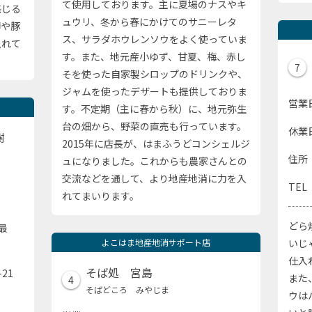
て使用しております。主に夏場のナスやキ
感じる
ュウリ、冬から春にかけてのサニーレタ
卵や豚
ス、サラダホウレンソウをよく使っていま
入れて
す。また、地元産小ゆず、甘夏、梅、赤し
7
そを使った自家製シロップのドリンクや、
ジャムを使ったデザートも提供しておりま
営業
す。不定期（主に春から秋）に、地元弥生
台の畑から、野菜の直売も行っています。
休業
樹
2015年に店長が、はまふうどコンシェルジ
住所
ュになりました。これからも農家さんとの
交流などを通して、より地産地消に力を入
TEL
れてまいります。
どら
最
よこはま地産地消サポート店
いじ
仕入
そば処 宮島
21
また
4
そばどころ みやじま
ウは