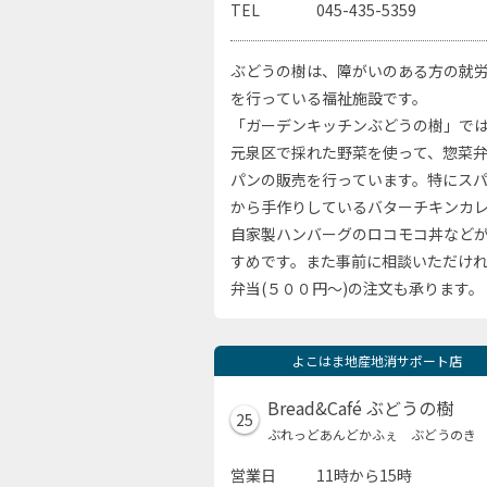
TEL
045-435-5359
ぶどうの樹は、障がいのある方の就
を行っている福祉施設です。
「ガーデンキッチンぶどうの樹」で
元泉区で採れた野菜を使って、惣菜
パンの販売を行っています。特にス
から手作りしているバターチキンカ
自家製ハンバーグのロコモコ丼など
すめです。また事前に相談いただけ
弁当(５００円～)の注文も承ります。
よこはま地産地消サポート店
Bread&Café ぶどうの樹
25
ぶれっどあんどかふぇ ぶどうのき
営業日
11時から15時