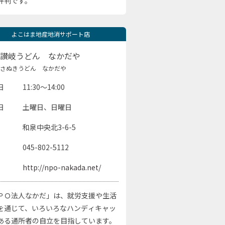
評判です。
よこはま地産地消サポート店
讃岐うどん なかだや
さぬきうどん なかだや
日
11:30～14:00
日
土曜日、日曜日
和泉中央北3-6-5
045-802-5112
http://npo-nakada.net/
ＰＯ法人なかだ」は、就労支援や生活
を通じて、いろいろなハンディキャッ
ある通所者の自立を目指しています。