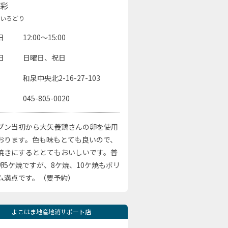
彩
いろどり
日
12:00～15:00
日
日曜日、祝日
和泉中央北2-16-27-103
045-805-0020
プン当初から大矢養鶏さんの卵を使用
おります。色も味もとても良いので、
焼きにするととてもおいしいです。普
卵5ケ焼ですが、8ケ焼、10ケ焼もボリ
ム満点です。（要予約）
よこはま地産地消サポート店