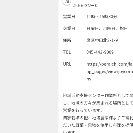
28
かふぇりぴーと
営業日
11時～15時30分
休業日
日曜日、月曜日、祝日
住所
泉区中田北2-1-9
TEL
045-443-9009
URL
https://peraichi.com/la
ng_pages/view/joyco
ny
地域活動支援センター作業所として
し、地域の方々が集まれる場所とし
営業を行っています。
自家栽培の他、地域農家様よりご寄
だいた野菜・果物を使用し料理を提
います。