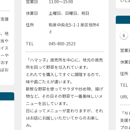
いと
営業日
11:00～15:00
休業日
土曜日、日曜日、祝日
労支援
住所
和泉中央北5-1-1 泉区役所4
Ｆ
は、地
6
弁当や
TEL
045-800-2523
パイス
営業
レーや
「ハマッ子」直売所を中心に、地元の直売
休業
がおす
所を回って野菜を仕入れています。
ればお
住所
とれたてを購入してすぐに調理するので、
味や歯ごたえが違います。
TEL
新鮮な野菜を使ってサラダや炒め物、揚げ
物など、その日その野菜で一番美味しいメ
URL
ニューを出しています。
日によってメニューが変わりますが、それ
「Ｎ
はお店にお越しいただいてからのお楽し
支援
み。
プの