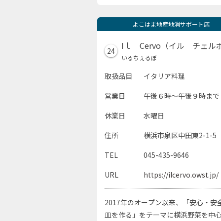
よこはま地産地消サポート店
Iｌ Cervo（イル チェル
24
いるちぇるぼ
取扱品目
イタリア料理
営業日
午後６時～午後９時まで
休業日
水曜日
住所
横浜市泉区中田東2-1-5
TEL
045-435-9646
URL
https://ilcervo.owst.jp/
2017年のオープン以来、「安心・安
皿を作る」をテーマに横浜野菜を中