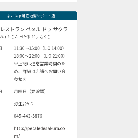
よこはま地産地消サポート店
レストラン ペタル ドゥ サクラ
れすとらん ぺたる どぅ さくら
日
11:30～15:00（L.O.14:00）
18:00～22:00 （L.O.21:00）
※上記は通常営業時間のた
め、詳細は店舗へお問い合
わせを
日
月曜日（要確認）
弥生台5-2
045-443-5876
http://petaledesakura.co
m/