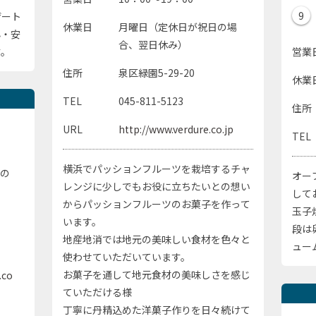
9
ザート
休業日
月曜日（定休日が祝日の場
心・安
合、翌日休み）
す。
営業
住所
泉区緑園5-29-20
休業
TEL
045-811-5123
住所
URL
http://www.verdure.co.jp
TEL
横浜でパッションフルーツを栽培するチャ
日の
オー
レンジに少しでもお役に立ちたいとの想い
して
からパッションフルーツのお菓子を作って
玉子
います。
段は
地産地消では地元の美味しい食材を色々と
ュー
使わせていただいています。
お菓子を通して地元食材の美味しさを感じ
.co
ていただける様
丁寧に丹精込めた洋菓子作りを日々続けて