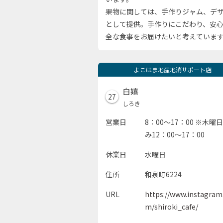
果物に関しては、手作りジャム、デ
として提供。手作りにこだわり、安
全な食事をお届けたいと考えていま
よこはま地産地消サポート店
白嬉
27
しろき
営業日
8：00～17：00 ※木曜
み12：00～17：00
休業日
水曜日
住所
和泉町6224
URL
https://www.instagram
m/shiroki_cafe/