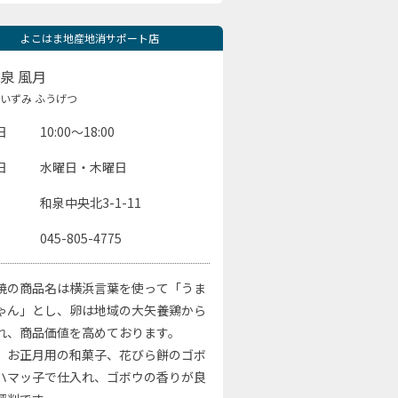
よこはま地産地消サポート店
泉 風月
いずみ ふうげつ
日
10:00～18:00
日
水曜日・木曜日
和泉中央北3-1-11
045-805-4775
焼の商品名は横浜言葉を使って「うま
ゃん」とし、卵は地域の大矢養鶏から
れ、商品価値を高めております。
、お正月用の和菓子、花びら餅のゴボ
ハマッ子で仕入れ、ゴボウの香りが良