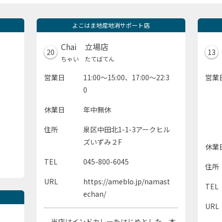
よこはま地産地消サポート店
Chai 立場店
20
13
ちゃい たてばてん
営業日
11:00～15:00、17:00～22:3
営業
0
休業日
年中無休
住所
泉区中田北1-1-3アークヒル
ズいずみ２F
休業
TEL
045-800-6045
住所
URL
https://ameblo.jp/namast
TEL
echan/
URL
当店はインドカレーをはじめとした、本