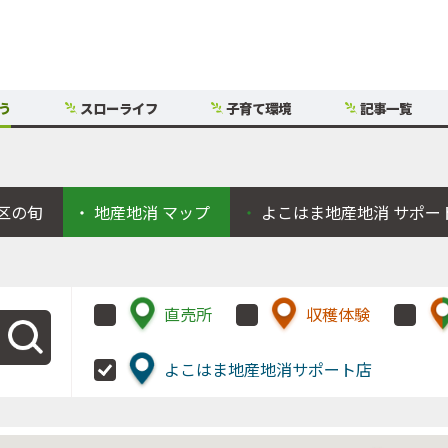
う
スローライフ
子育て環境
記事一覧
区の旬
地産地消
マップ
よこはま地産地消
サポー
直売所
収穫体験
よこはま地産地消サポート店