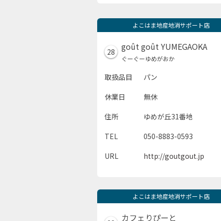
よこはま地産地消サポート店
goût goût YUMEGAOKA
28
ぐーぐーゆめがおか
取扱品目
パン
休業日
無休
住所
ゆめが丘31番地
TEL
050-8883-0593
URL
http://goutgout.jp
よこはま地産地消サポート店
カフェりぴーと