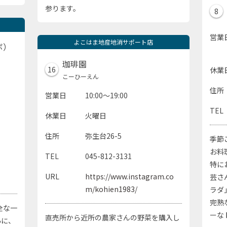
参ります。
8
営業
よこはま地産地消サポート店
ボ）
珈琲園
16
休業
こーひーえん
住所
営業日
10:00～19:00
TEL
休業日
火曜日
住所
弥生台26-5
季節
お料
TEL
045-812-3131
特に
URL
https://www.instagram.co
芸さ
m/kohien1983/
ラダ
完熟
全な一
ーな
直売所から近所の農家さんの野菜を購入し
心に、