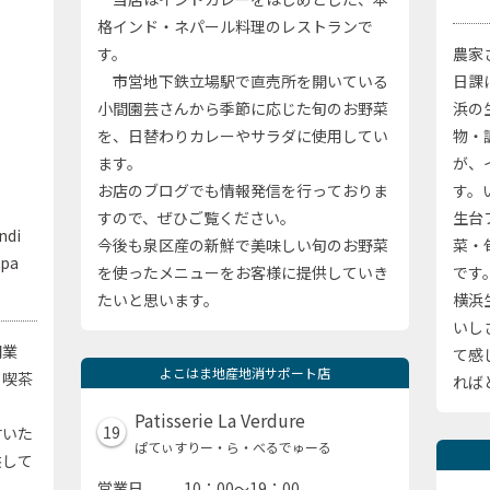
格インド・ネパール料理のレストランで
す。
農家
市営地下鉄立場駅で直売所を開いている
日課
小間園芸さんから季節に応じた旬のお野菜
浜の
を、日替わりカレーやサラダに使用してい
物・
ます。
が、
お店のブログでも情報発信を行っておりま
す。
すので、ぜひご覧ください。
生台
ndi
今後も泉区産の新鮮で美味しい旬のお野菜
菜・
mpa
を使ったメニューをお客様に提供していき
です
たいと思います。
横浜
いし
開業
て感
よこはま地産地消サポート店
て喫茶
れば
Patisserie La Verdure
19
付いた
ぱてぃすりー・ら・べるでゅーる
供して
営業日
10：00～19：00