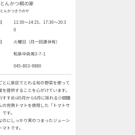
とんかつ桐の家
とんかつきりのや
日
11:30～14:15、17:30～20:3
0
日
火曜日（月一回連休有）
和泉中央南3-7-1
045-803-9880
ごとに泉区でとれる旬の野菜を使って
理を提供することを心がけています。
おすすめは5月から6月に採れる小間園
んの完熟トマトを使用した「トマトサ
」です。
なのにしっかり実のつまったジューシ
トマトです。