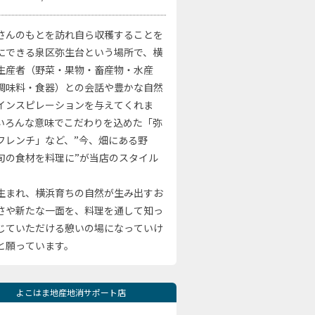
さんのもとを訪れ自ら収穫することを
にできる泉区弥生台という場所で、横
生産者（野菜・果物・畜産物・水産
調味料・食器）との会話や豊かな自然
インスピレーションを与えてくれま
いろんな意味でこだわりを込めた「弥
フレンチ」など、”今、畑にある野
旬の食材を料理に”が当店のスタイル
。
生まれ、横浜育ちの自然が生み出すお
さや新たな一面を、料理を通して知っ
じていただける憩いの場になっていけ
と願っています。
よこはま地産地消サポート店