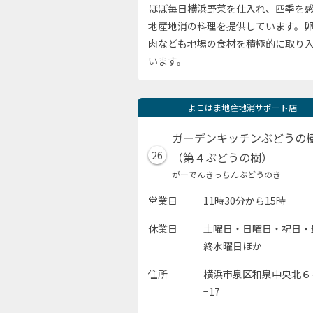
ほぼ毎日横浜野菜を仕入れ、四季を
地産地消の料理を提供しています。
肉なども地場の食材を積極的に取り
います。
よこはま地産地消サポート店
ガーデンキッチンぶどうの
26
（第４ぶどうの樹）
がーでんきっちんぶどうのき
営業日
11時30分から15時
休業日
土曜日・日曜日・祝日・
終水曜日ほか
住所
横浜市泉区和泉中央北６-
−17