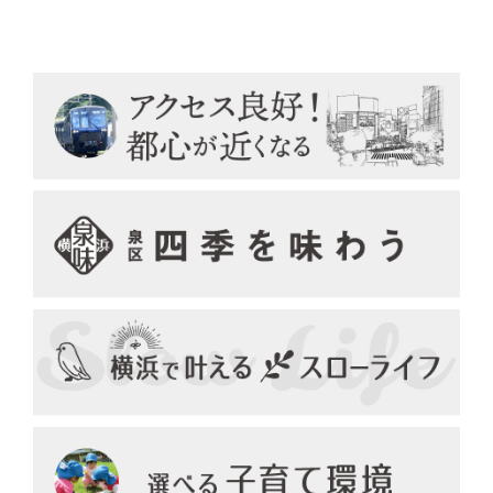
ペ
ー
ジ
送
り