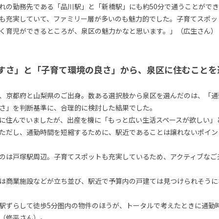
れの勤務先である「品川駅」と「新橋駅」にも約50分で通うことができ
も充実していて、ファミリー層が多いのも魅力的でした。子育てスポッ
く育児ができるところが、泉区の魅力かなと思います。」（広生さん）
すさ」と「子育て環境の良さ」から、泉区に住むことを
、京都府と山梨県のご出身。数ある選択肢から泉区を選んだのは、「通
さ」を判断基準に、合理的に検討した結果でした。
に住んでいましたが、出産を機に「もっと広い生活スペースが欲しい」
ただし、通勤時間を短縮するために、駅近であることは譲れないポイン
のは戸塚駅周辺。子育てスポットも充実しているため、アクティブなご
は商業施設などが立ち並び、駅近で予算内の戸建ては見つけられそうに
駅ずらして徒歩5分圏内の物件のほうが、トータルで考えたときに通勤
（修平さん）。