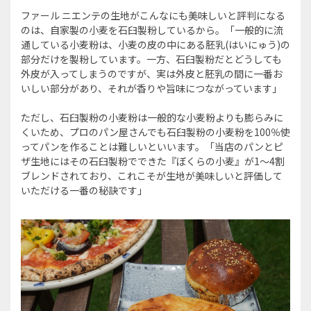
ファール ニエンテの生地がこんなにも美味しいと評判になる
のは、自家製の小麦を石臼製粉しているから。「一般的に流
通している小麦粉は、小麦の皮の中にある胚乳(はいにゅう)の
部分だけを製粉しています。一方、石臼製粉だとどうしても
外皮が入ってしまうのですが、実は外皮と胚乳の間に一番お
いしい部分があり、それが香りや旨味につながっています」
ただし、石臼製粉の小麦粉は一般的な小麦粉よりも膨らみに
くいため、プロのパン屋さんでも石臼製粉の小麦粉を100％使
ってパンを作ることは難しいといいます。「当店のパンとピ
ザ生地にはその石臼製粉でできた『ぼくらの小麦』が1～4割
ブレンドされており、これこそが生地が美味しいと評価して
いただける一番の秘訣です」