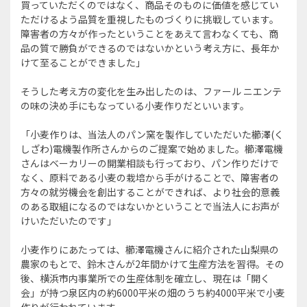
買っていただくのではなく、商品そのものに価値を感じてい
ただけるよう品質を重視したものづくりに挑戦しています。
障害者の方々が作ったということをあえて言わなくても、商
品の質で勝負ができるのではないかという考え方に、長年か
けて至ることができました」
そうした考え方の変化を生み出したのは、ファール ニエンテ
の味の決め手にもなっている小麦作りだといいます。
「小麦作りは、当法人のパン窯を製作していただいた櫛澤(く
しざわ)電機製作所さんからのご提案で始めました。櫛澤電機
さんはベーカリーの開業相談も行っており、パン作りだけで
なく、原料である小麦の栽培から手がけることで、障害者の
方々の就労機会を創出することができれば、より社会的意義
のある取組になるのではないかということで当法人にお声が
けいただいたのです」
小麦作りにあたっては、櫛澤電機さんに紹介された山梨県の
農家のもとで、鈴木さんが2年間かけて生産方法を習得。その
後、横浜市内事業所での生産体制を確立し、現在は「開く
会」が持つ泉区内の約6000平米の畑のうち約4000平米で小麦
作りが行われています。