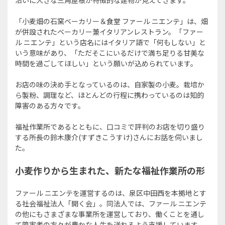
沿いに大きな三角屋根が特徴的な建物が見えてきます。
「小麦畑の石窯ベーカリー＆食堂 ファール ニエンテ」は、畑
が併設されたベーカリー兼イタリアンレストラン。「ファー
ル ニエンテ」という店名にはイタリア語で「何もしない」と
いう意味があり、「ただそこにいるだけで満ち足りる甘美な
時間を過ごしてほしい」という願いが込められています。
お店の味の決め手となっているのは、自家製の小麦。栽培か
ら製粉、調理など、ほとんどの行程に携わっているのは知的
障害のある方々です。
福祉作業所であるとともに、口コミで評判のお店を切り盛り
する所長の鈴木康介(すずきこうすけ)さんにお話を伺いまし
た。
小麦作りから生まれた、新たな福祉作業所の形
ファール ニエンテを運営するのは、泉区中田西を本拠地とす
る社会福祉法人「開く会」。同法人では、ファール ニエンテ
の他にもさまざまな事業所を運営しており、働くことを通し
て障害者の方々が豊かな人生を送れるよう支援しています。