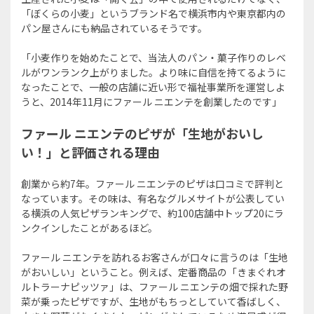
「ぼくらの小麦」というブランド名で横浜市内や東京都内の
パン屋さんにも納品されているそうです。
「小麦作りを始めたことで、当法人のパン・菓子作りのレベ
ルがワンランク上がりました。より味に自信を持てるように
なったことで、一般の店舗に近い形で福祉事業所を運営しよ
うと、2014年11月にファール ニエンテを創業したのです」
ファール ニエンテのピザが「生地がおいし
い！」と評価される理由
創業から約7年。ファール ニエンテのピザは口コミで評判と
なっています。その味は、有名なグルメサイトが公表してい
る横浜の人気ピザランキングで、約100店舗中トップ20にラ
ンクインしたことがあるほど。
ファール ニエンテを訪れるお客さんが口々に言うのは「生地
がおいしい」ということ。例えば、定番商品の「きまぐれオ
ルトラーナピッツァ」は、ファール ニエンテの畑で採れた野
菜が乗ったピザですが、生地がもちっとしていて香ばしく、