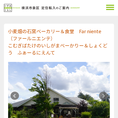
小麦畑の石窯ベーカリー＆食堂 Far niente
（ファールニエンテ）
こむぎばたけのいしがまべーかりー＆しょくど
う ふぁーるにえんて