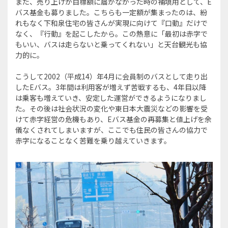
また、売り上げが目標額に届かなかった時の補填用として、E
バス基金も募りました。こちらも一定額が集まったのは、紛
れもなく下和泉住宅の皆さんが実現に向けて『口動』だけで
なく、『行動』を起こしたから。この熱意に「最初は赤字で
もいい、バスは走らないと乗ってくれない」と天台観光も協
力的に。
こうして2002（平成14）年4月に会員制のバスとして走り出
したEバス。3年間は利用客が増えず苦戦するも、4年目以降
は乗客も増えていき、安定した運営ができるようになりまし
た。その後は社会状況の変化や東日本大震災などの影響を受
けて赤字経営の危機もあり、Eバス基金の再募集と値上げを余
儀なくされてしまいますが、ここでも住民の皆さんの協力で
赤字になることなく苦難を乗り越えていきます。