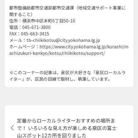
都市整備局都市交通部都市交通課（地域交通サポート事業に
関すること）
住所：横浜市中区本町6丁目50-10
電話：045-671-3800
FAX：045-663-3415
メール：tb-chiikikotsu@city.yokohama.lg.jp
ホームページ：https://www.city.yokohama.lg.jp/kurashi/m
achizukuri-kankyo/kotsu/chiikikotsu/support/
※このコーナーの記事は、泉区が大好きな「泉区ローカルラ
イター」が、区民の目線で取材し、執筆しています。
定番からローカルライターおすすめの場所ま
で！ いろいろな見え方が楽しめる泉区の富士
山スポット12カ所を回りました