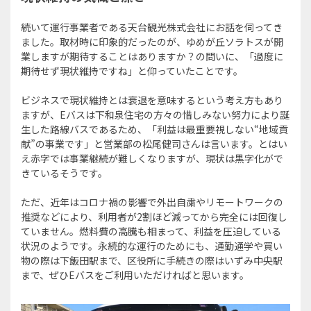
続いて運行事業者である天台観光株式会社にお話を伺ってき
ました。取材時に印象的だったのが、ゆめが丘ソラトスが開
業しますが期待することはありますか？の問いに、「過度に
期待せず現状維持ですね」と仰っていたことです。
ビジネスで現状維持とは衰退を意味するという考え方もあり
ますが、Eバスは下和泉住宅の方々の惜しみない努力により誕
生した路線バスであるため、「利益は最重要視しない“地域貢
献”の事業です」と営業部の松尾健司さんは言います。とはい
え赤字では事業継続が難しくなりますが、現状は黒字化がで
きているそうです。
ただ、近年はコロナ禍の影響で外出自粛やリモートワークの
推奨などにより、利用者が2割ほど減ってから完全には回復し
ていません。燃料費の高騰も相まって、利益を圧迫している
状況のようです。永続的な運行のためにも、通勤通学や買い
物の際は下飯田駅まで、区役所に手続きの際はいずみ中央駅
まで、ぜひEバスをご利用いただければと思います。