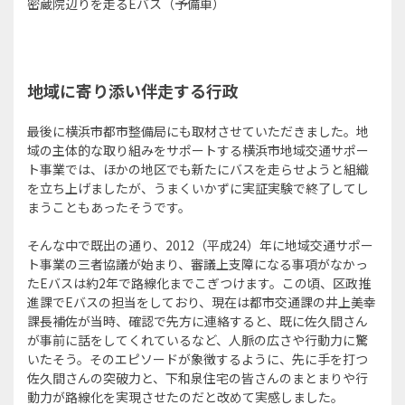
密蔵院辺りを走るEバス（予備車）
地域に寄り添い伴走する行政
最後に横浜市都市整備局にも取材させていただきました。地
域の主体的な取り組みをサポートする横浜市地域交通サポー
ト事業では、ほかの地区でも新たにバスを走らせようと組織
を立ち上げましたが、うまくいかずに実証実験で終了してし
まうこともあったそうです。
そんな中で既出の通り、2012（平成24）年に地域交通サポー
ト事業の三者協議が始まり、審議上支障になる事項がなかっ
たEバスは約2年で路線化までこぎつけます。この頃、区政推
進課でEバスの担当をしており、現在は都市交通課の井上美幸
課長補佐が当時、確認で先方に連絡すると、既に佐久間さん
が事前に話をしてくれているなど、人脈の広さや行動力に驚
いたそう。そのエピソードが象徴するように、先に手を打つ
佐久間さんの突破力と、下和泉住宅の皆さんのまとまりや行
動力が路線化を実現させたのだと改めて実感しました。