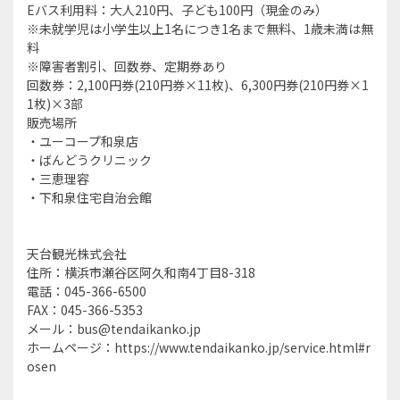
Eバス利用料：大人210円、子ども100円（現金のみ）
※未就学児は小学生以上1名につき1名まで無料、1歳未満は無
料
※障害者割引、回数券、定期券あり
回数券：2,100円券(210円券×11枚)、6,300円券(210円券×1
1枚)×3部
販売場所
・ユーコープ和泉店
・ばんどうクリニック
・三恵理容
・下和泉住宅自治会館
天台観光株式会社
住所：横浜市瀬谷区阿久和南4丁目8-318
電話：045-366-6500
FAX：045-366-5353
メール：bus@tendaikanko.jp
ホームページ：https://www.tendaikanko.jp/service.html#r
osen