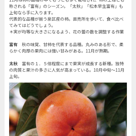
称される「富有」のシーズン。「太秋」「松本早生富有」も
上旬なら手に入ります。
代表的な品種が揃う泉区産の柿。直売所を歩いて、食べ比べ
てみてはどうでしょう。
＊実が均等な大きさになるよう、花の蕾の数を調整する作業
富有
秋の味覚、甘柿を代表する品種。丸みのある形で、柔
らかく肉厚の果肉には強い甘みがある。11月が熟期。
太秋
富有の１．５倍程度にまで果実が成長する新種。独特
の肉質と果汁の多さに人気が高まっている。10月中旬～11月
上旬。