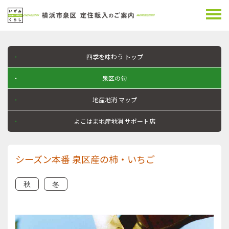
四季を味わう
トップ
泉区の旬
地産地消
マップ
よこはま地産地消
サポート店
シーズン本番 泉区産の柿・いちご
秋
冬