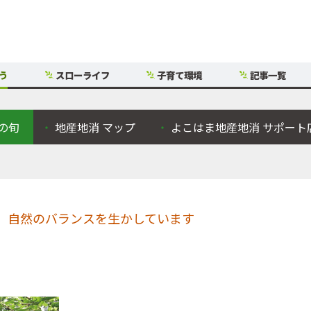
う
スローライフ
子育て環境
記事一覧
の旬
地産地消
マップ
よこはま地産地消
サポート
、自然のバランスを生かしています