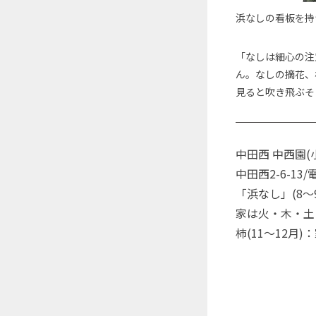
浜なしの看板を持
「なしは細心の注
ん。なしの摘花、
見ると吹き飛ぶそ
中田西 中西園(
中田西2-6-13/電
「浜なし」(8～9
家は火・木・土 10
柿(11～12月)：