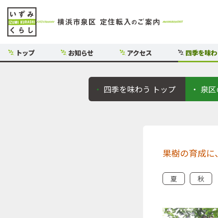
トップ
お知らせ
アクセス
四季を味わ
四季を味わう
トップ
泉区
果樹の育成に
夏
秋