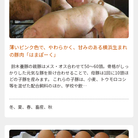
薄いピンク色で、やわらかく、甘みのある横浜生まれ
の豚肉「はまぽーく」
鈴木養豚の親豚はメス・オス合わせて50～60頭。骨格がしっ
かりした元気な豚を掛け合わせることで、母豚は1回に10頭ほ
どの子豚を産みます。 これらの子豚は、小麦、トウモロコシ
等を混ぜた配合飼料のほか、学校や飲…
冬
夏
春
畜産
秋