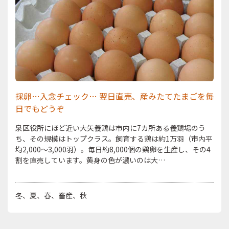
採卵…入念チェック… 翌日直売、産みたてたまごを毎
日でもどうぞ
泉区役所にほど近い大矢養鶏は市内に7カ所ある養鶏場のう
ち、その規模はトップクラス。飼育する鶏は約1万羽（市内平
均2,000～3,000羽）。毎日約8,000個の鶏卵を生産し、その4
割を直売しています。黄身の色が濃いのは大…
冬
夏
春
畜産
秋