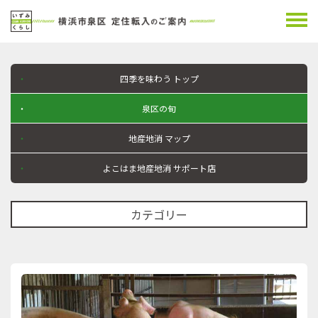
四季を味わう
トップ
泉区の旬
地産地消
マップ
よこはま地産地消
サポート店
カテゴリー