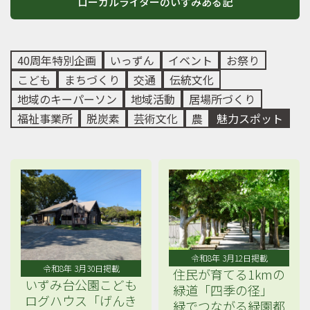
ローカルライターのいずみある記
40周年特別企画
いっずん
イベント
お祭り
こども
まちづくり
交通
伝統文化
地域のキーパーソン
地域活動
居場所づくり
福祉事業所
脱炭素
芸術文化
農
魅力スポット
令和8年 3月12日掲載
令和8年 3月30日掲載
住民が育てる1kmの
いずみ台公園こども
緑道「四季の径」
ログハウス「げんき
緑でつながる緑園都