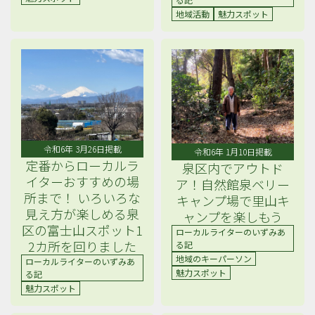
地域活動
魅力スポット
令和6年 3月26日掲載
令和6年 1月10日掲載
定番からローカルラ
泉区内でアウトド
イターおすすめの場
ア！自然館泉ベリー
所まで！ いろいろな
キャンプ場で里山キ
見え方が楽しめる泉
ャンプを楽しもう
区の富士山スポット1
ローカルライターのいずみあ
2カ所を回りました
る記
地域のキーパーソン
ローカルライターのいずみあ
魅力スポット
る記
魅力スポット