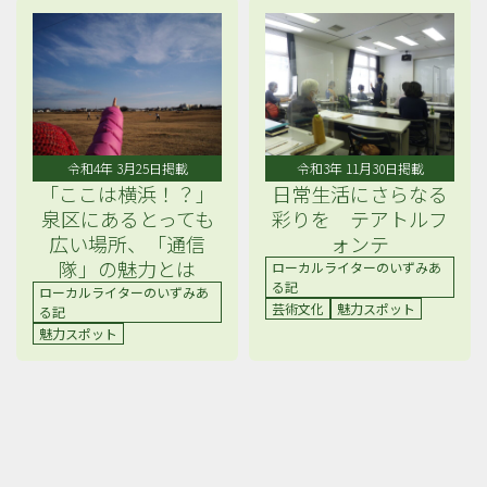
令和4年 3月25日掲載
令和3年 11月30日掲載
「ここは横浜！？」
日常生活にさらなる
泉区にあるとっても
彩りを テアトルフ
広い場所、「通信
ォンテ
隊」の魅力とは
ローカルライターのいずみあ
る記
ローカルライターのいずみあ
芸術文化
魅力スポット
る記
魅力スポット